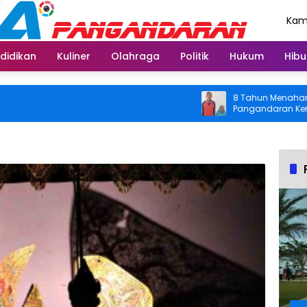
Kami
Agu
didikan
Kuliner
Olahraga
Politik
Hukum
Hibu
8 Tahun Menahan Nyeri L
Pangandaran Kembali Bis
Usai Operasi Gratis Dit