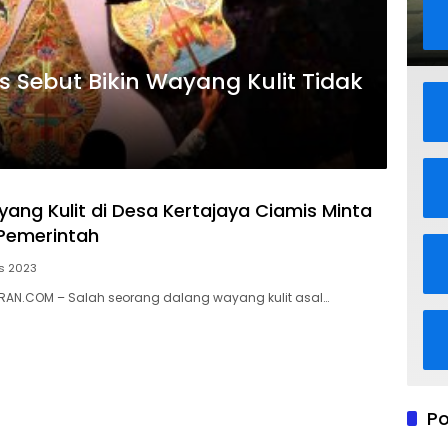
s Sebut Bikin Wayang Kulit Tidak
ang Kulit di Desa Kertajaya Ciamis Minta
Pemerintah
s 2023
AN.COM – Salah seorang dalang wayang kulit asal…
Po