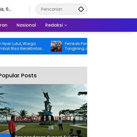
s, 6
stus 2026
ran
Nasional
Redaksi
utut, Warga
Pemkab Pangandaran Desak Bangkai
a Beraktivitas
Tongkang dan Ceceran Batu Bara
anggung BPJS
Segera Diangkat, Soroti Buruknya
Koordinasi Perusahaan
Popular Posts