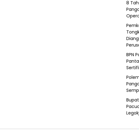
8 Tah
Panga
Opera
Pemka
Tongk
Diang
Peru
BPN P
Panta
Sertif
Polem
Panga
Semp
Bupat
Pacua
Legok