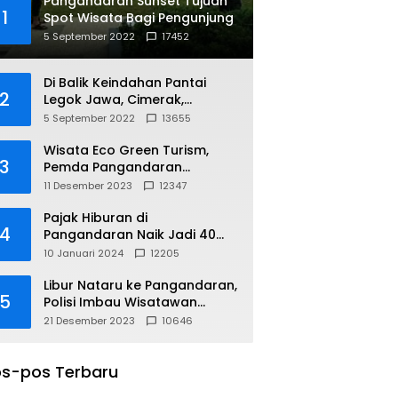
Pangandaran Sunset Tujuan
1
Spot Wisata Bagi Pengunjung
5 September 2022
17452
Di Balik Keindahan Pantai
2
Legok Jawa, Cimerak,
Pangandaran
5 September 2022
13655
Wisata Eco Green Turism,
3
Pemda Pangandaran
Gandeng PLN
11 Desember 2023
12347
Pajak Hiburan di
4
Pangandaran Naik Jadi 40
Persen
10 Januari 2024
12205
Libur Nataru ke Pangandaran,
5
Polisi Imbau Wisatawan
Gunakan Jalur Arteri
21 Desember 2023
10646
s-pos Terbaru