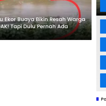
u Ekor Buaya Bikin Resah Warga
AK! Tapi Dulu Pernah Ada
Po