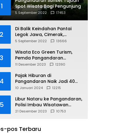
Pangandaran Sunset Tujuan
1
Spot Wisata Bagi Pengunjung
5 September 2022
17453
Di Balik Keindahan Pantai
2
Legok Jawa, Cimerak,
Pangandaran
5 September 2022
13666
Wisata Eco Green Turism,
3
Pemda Pangandaran
Gandeng PLN
11 Desember 2023
12390
Pajak Hiburan di
4
Pangandaran Naik Jadi 40
Persen
10 Januari 2024
12215
Libur Nataru ke Pangandaran,
5
Polisi Imbau Wisatawan
Gunakan Jalur Arteri
21 Desember 2023
10753
s-pos Terbaru