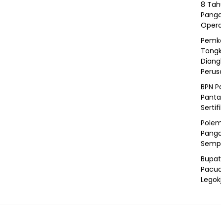
8 Tah
Panga
Opera
Pemka
Tongk
Diang
Peru
BPN P
Panta
Sertif
Polem
Panga
Semp
Bupat
Pacua
Legok