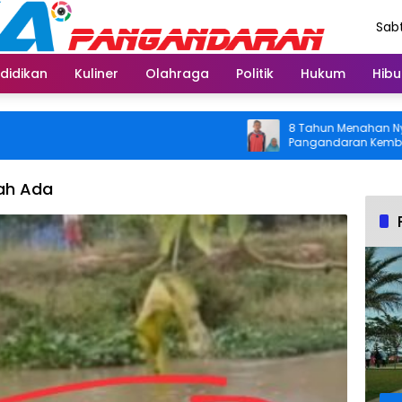
Sabt
Agu
didikan
Kuliner
Olahraga
Politik
Hukum
Hibu
8 Tahun Menahan Nyeri Lutu
Pangandaran Kembali Bisa B
Usai Operasi Gratis Ditang
nah Ada