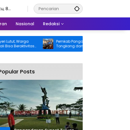
u, 8
stus 2026
ran
Nasional
Redaksi
t, Warga
Pemkab Pangandaran Desak Bangkai
eraktivitas
Tongkang dan Ceceran Batu Bara
gung BPJS
Segera Diangkat, Soroti Buruknya
Koordinasi Perusahaan
Popular Posts