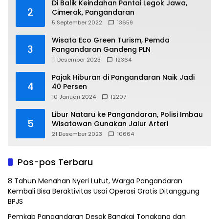
Di Balik Keindahan Pantai Legok Jawa,
2
Cimerak, Pangandaran
5 September 2022
13659
Wisata Eco Green Turism, Pemda
3
Pangandaran Gandeng PLN
11 Desember 2023
12364
Pajak Hiburan di Pangandaran Naik Jadi
4
40 Persen
10 Januari 2024
12207
Libur Nataru ke Pangandaran, Polisi Imbau
5
Wisatawan Gunakan Jalur Arteri
21 Desember 2023
10664
Pos-pos Terbaru
8 Tahun Menahan Nyeri Lutut, Warga Pangandaran
Kembali Bisa Beraktivitas Usai Operasi Gratis Ditanggung
BPJS
Pemkab Pangandaran Desak Bangkai Tongkang dan