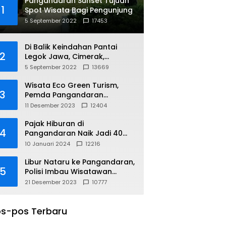
Pangandaran Sunset Tujuan
1
Spot Wisata Bagi Pengunjung
5 September 2022
17453
Di Balik Keindahan Pantai
2
Legok Jawa, Cimerak,
Pangandaran
5 September 2022
13669
Wisata Eco Green Turism,
3
Pemda Pangandaran
Gandeng PLN
11 Desember 2023
12404
Pajak Hiburan di
4
Pangandaran Naik Jadi 40
Persen
10 Januari 2024
12216
Libur Nataru ke Pangandaran,
5
Polisi Imbau Wisatawan
Gunakan Jalur Arteri
21 Desember 2023
10777
s-pos Terbaru