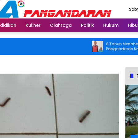
Sabt
Agu
didikan
Kuliner
Olahraga
Politik
Hukum
Hibu
8 Tahun Menahan Nyeri
Pangandaran Kembali B
Usai Operasi Gratis D