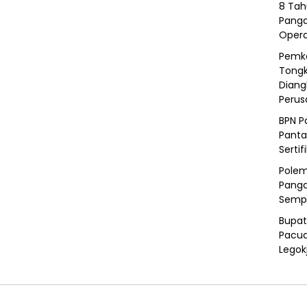
8 Tah
Panga
Opera
Pemka
Tongk
Diang
Peru
BPN P
Panta
Sertif
Polem
Panga
Semp
Bupat
Pacua
Legok