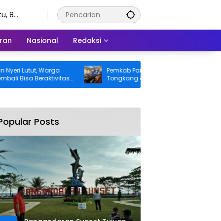
u, 8
stus 2026
ran
Nasional
Redaksi
 Lutut, Warga
Pemkab Pangandaran Desak Bangkai
isa Beraktivitas
Tongkang dan Ceceran Batu Bara
itanggung BPJS
Segera Diangkat, Soroti Buruknya
Koordinasi Perusahaan
Popular Posts