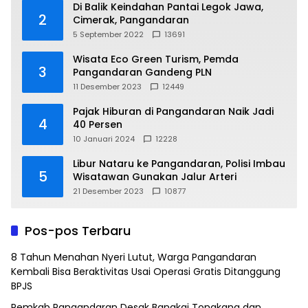
Di Balik Keindahan Pantai Legok Jawa,
2
Cimerak, Pangandaran
5 September 2022
13691
Wisata Eco Green Turism, Pemda
3
Pangandaran Gandeng PLN
11 Desember 2023
12449
Pajak Hiburan di Pangandaran Naik Jadi
4
40 Persen
10 Januari 2024
12228
Libur Nataru ke Pangandaran, Polisi Imbau
5
Wisatawan Gunakan Jalur Arteri
21 Desember 2023
10877
Pos-pos Terbaru
8 Tahun Menahan Nyeri Lutut, Warga Pangandaran
Kembali Bisa Beraktivitas Usai Operasi Gratis Ditanggung
BPJS
Pemkab Pangandaran Desak Bangkai Tongkang dan