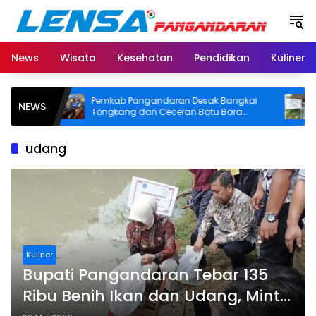
Langsung
ke
konten
News
Wisata
Kesehatan
Pendidikan
Kuliner
Pemkab Pangandaran Desak Bangkai
BPN 
NEWS
itas
Tongkang dan Ceceran Batu Bara
SHM d
S
Segera Diangkat, Soroti Buruknya
Usut 
Koordinasi Perusahaan
udang
Kuliner
Bupati Pangandaran Tebar 135
Ribu Benih Ikan dan Udang, Minta