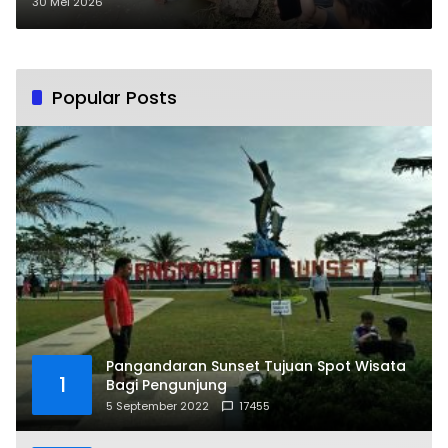
Jangan Disetrum dan Diracun
30 Mei 2026
Popular Posts
Pangandaran Sunset Tujuan Spot Wisata
1
Bagi Pengunjung
5 September 2022
17455