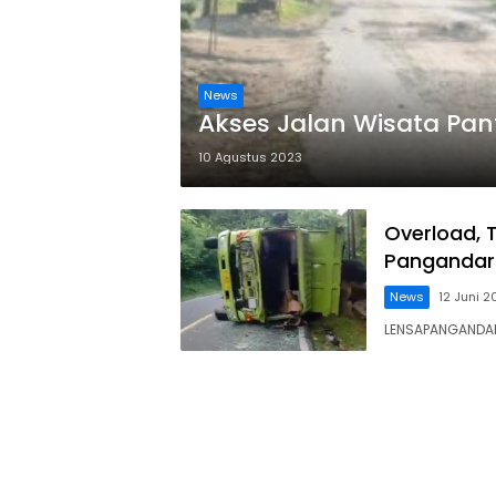
News
Akses Jalan Wisata Pan
10 Agustus 2023
Overload, 
Pangandara
News
12 Juni 2
LENSAPANGANDARA