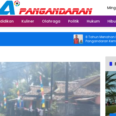
Ming
Agus
didikan
Kuliner
Olahraga
Politik
Hukum
Hibu
8 Tahun Menahan Nyeri Lu
Pangandaran Kembali Bisa
Usai Operasi Gratis Ditan