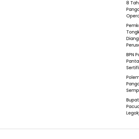
8 Tah
Panga
Opera
Pemka
Tongk
Diang
Peru
BPN P
Panta
Sertif
Polem
Panga
Semp
Bupat
Pacua
Legok