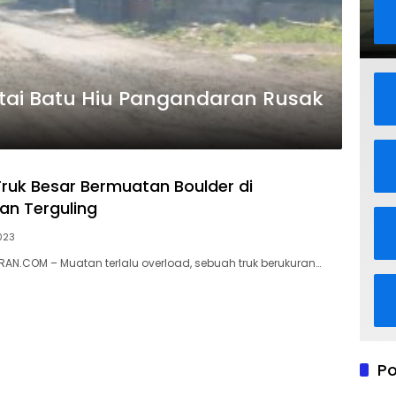
tai Batu Hiu Pangandaran Rusak
Truk Besar Bermuatan Boulder di
n Terguling
023
N.COM – Muatan terlalu overload, sebuah truk berukuran…
Po