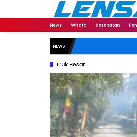
Langsung
ke
konten
News
Wisata
Kesehatan
Pen
NEWS
Truk Besar