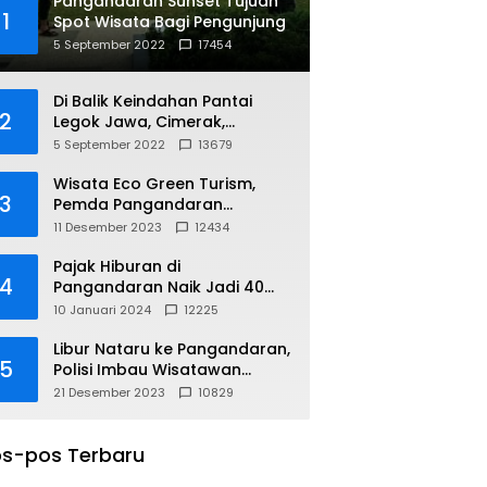
Pangandaran Sunset Tujuan
1
Spot Wisata Bagi Pengunjung
5 September 2022
17454
Di Balik Keindahan Pantai
2
Legok Jawa, Cimerak,
Pangandaran
5 September 2022
13679
Wisata Eco Green Turism,
3
Pemda Pangandaran
Gandeng PLN
11 Desember 2023
12434
Pajak Hiburan di
4
Pangandaran Naik Jadi 40
Persen
10 Januari 2024
12225
Libur Nataru ke Pangandaran,
5
Polisi Imbau Wisatawan
Gunakan Jalur Arteri
21 Desember 2023
10829
s-pos Terbaru