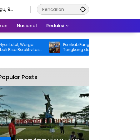
gu, 9
tus 2026
ran
Nasional
Redaksi
tut, Warga
Pemkab Pangandaran Desak Bangkai
 Beraktivitas
Tongkang dan Ceceran Batu Bara
ggung BPJS
Segera Diangkat, Soroti Buruknya
Koordinasi Perusahaan
Popular Posts