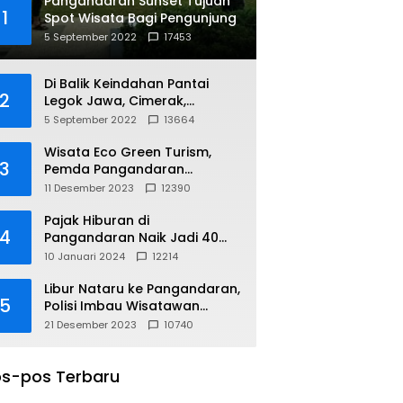
Pangandaran Sunset Tujuan
1
Spot Wisata Bagi Pengunjung
5 September 2022
17453
Di Balik Keindahan Pantai
2
Legok Jawa, Cimerak,
Pangandaran
5 September 2022
13664
Wisata Eco Green Turism,
3
Pemda Pangandaran
Gandeng PLN
11 Desember 2023
12390
Pajak Hiburan di
4
Pangandaran Naik Jadi 40
Persen
10 Januari 2024
12214
Libur Nataru ke Pangandaran,
5
Polisi Imbau Wisatawan
Gunakan Jalur Arteri
21 Desember 2023
10740
s-pos Terbaru