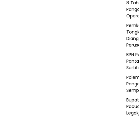
8 Tah
Panga
Opera
Pemka
Tongk
Diang
Peru
BPN P
Panta
Sertif
Polem
Panga
Semp
Bupat
Pacua
Legok