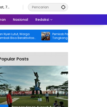
t, 7
tus 2026
ran
Nasional
Redaksi
 Lutut, Warga
Pemkab Pangandaran Desak Bangkai
isa Beraktivitas
Tongkang dan Ceceran Batu Bara
tanggung BPJS
Segera Diangkat, Soroti Buruknya
Koordinasi Perusahaan
Popular Posts