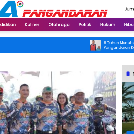
Juma
Agus
didikan
Kuliner
Olahraga
Politik
Hukum
Hibu
8 Tahun Menahan Nyeri
Pangandaran Kembali B
Usai Operasi Gratis Di