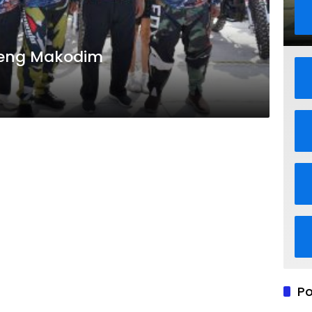
areng Makodim
Po