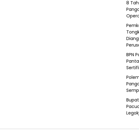
8 Tah
Panga
Opera
Pemka
Tongk
Diang
Peru
BPN P
Panta
Sertif
Polem
Panga
Semp
Bupat
Pacua
Legok