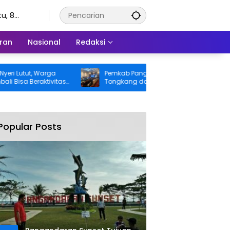
u, 8
stus 2026
ran
Nasional
Redaksi
tut, Warga
Pemkab Pangandaran Desak Bangkai
 Beraktivitas
Tongkang dan Ceceran Batu Bara
nggung BPJS
Segera Diangkat, Soroti Buruknya
Koordinasi Perusahaan
Popular Posts