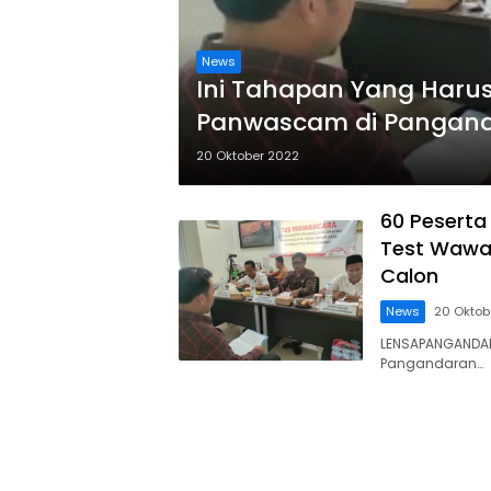
News
Ini Tahapan Yang Harus
Panwascam di Pangandar
Dikatakan Gugur
20 Oktober 2022
60 Peserta
Test Wawa
Calon
News
20 Oktob
LENSAPANGANDAR
Pangandaran…