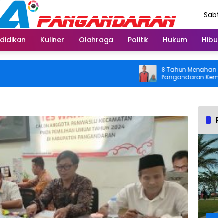
Sabt
Agu
didikan
Kuliner
Olahraga
Politik
Hukum
Hibu
8 Tahun Menahan Nyeri Lu
Pangandaran Kembali Bisa
Usai Operasi Gratis Dita