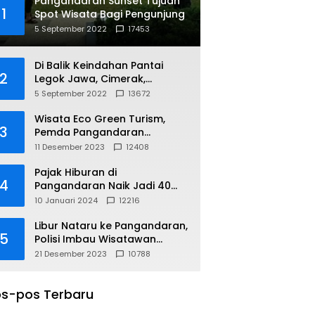
Pangandaran Sunset Tujuan
1
Spot Wisata Bagi Pengunjung
5 September 2022
17453
Di Balik Keindahan Pantai
2
Legok Jawa, Cimerak,
Pangandaran
5 September 2022
13672
Wisata Eco Green Turism,
3
Pemda Pangandaran
Gandeng PLN
11 Desember 2023
12408
Pajak Hiburan di
4
Pangandaran Naik Jadi 40
Persen
10 Januari 2024
12216
Libur Nataru ke Pangandaran,
5
Polisi Imbau Wisatawan
Gunakan Jalur Arteri
21 Desember 2023
10788
s-pos Terbaru