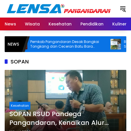
Langsung
ke
konten
News
Wisata
Kesehatan
Pendidikan
Kuliner
Pemkab Pangandaran Desak Bangkai
BPN Panga
NEWS
Tongkang dan Ceceran Batu Bara
SHM di Pan
Segera Diangkat, Soroti Buruknya
Usut Asal-u
Koordinasi Perusahaan
SOPAN
Kesehatan
SOPAN RSUD Pandega
Pangandaran, Kenalkan Alur