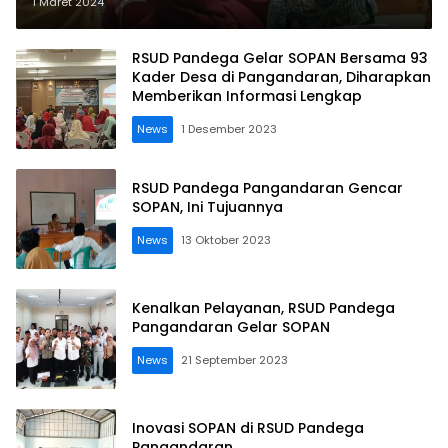
Rujukan ke Rumah Sakit
1 Maret 2024
RSUD Pandega Gelar SOPAN Bersama 93
Kader Desa di Pangandaran, Diharapkan
Memberikan Informasi Lengkap
News
1 Desember 2023
RSUD Pandega Pangandaran Gencar
SOPAN, Ini Tujuannya
News
13 Oktober 2023
Kenalkan Pelayanan, RSUD Pandega
Pangandaran Gelar SOPAN
News
21 September 2023
Inovasi SOPAN di RSUD Pandega
Pangandaran