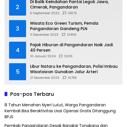
Di Balik Keindahan Pantai Legok Jawa,
2
Cimerak, Pangandaran
5 September 2022
13672
Wisata Eco Green Turism, Pemda
3
Pangandaran Gandeng PLN
11 Desember 2023
12406
Pajak Hiburan di Pangandaran Naik Jadi
4
40 Persen
10 Januari 2024
12216
Libur Nataru ke Pangandaran, Polisi Imbau
5
Wisatawan Gunakan Jalur Arteri
21 Desember 2023
10785
Pos-pos Terbaru
8 Tahun Menahan Nyeri Lutut, Warga Pangandaran
Kembali Bisa Beraktivitas Usai Operasi Gratis Ditanggung
BPJS
Pemkab Pangandaran Desak Bangkai Tongkang dan