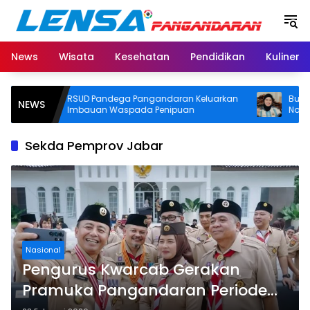
Langsung
ke
konten
News
Wisata
Kesehatan
Pendidikan
Kuliner
RSUD Pandega Pangandaran Keluarkan
Bupati Pa
NEWS
Imbauan Waspada Penipuan
Nobar Fina
Door Prize
Sekda Pemprov Jabar
Nasional
Pengurus Kwarcab Gerakan
Pramuka Pangandaran Periode