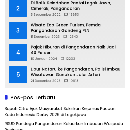
Di Balik Keindahan Pantai Legok Jawa,
2
Cimerak, Pangandaran
5 September 2022
13653
Wisata Eco Green Turism, Pemda
3
Pangandaran Gandeng PLN
11 Desember 2023
12340
Pajak Hiburan di Pangandaran Naik Jadi
4
40 Persen
10 Januari 2024
12203
Libur Nataru ke Pangandaran, Polisi Imbau
5
Wisatawan Gunakan Jalur Arteri
21 Desember 2023
10613
Pos-pos Terbaru
Bupati Citra Ajak Masyarakat Saksikan Kejurnas Pacuan
Kuda Indonesia Derby 2026 di Legokjawa
RSUD Pandega Pangandaran Keluarkan Imbauan Waspada
Penipuan