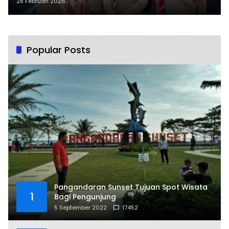
2026-2031 Resmi Dilantik
28 Februari 2026
Popular Posts
Pangandaran Sunset Tujuan Spot Wisata
1
Bagi Pengunjung
5 September 2022
17452