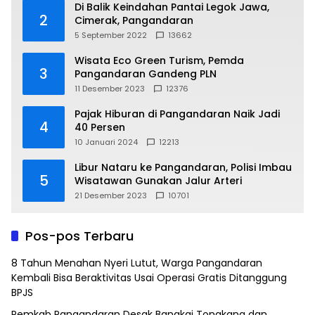
Di Balik Keindahan Pantai Legok Jawa,
2
Cimerak, Pangandaran
5 September 2022
13662
Wisata Eco Green Turism, Pemda
3
Pangandaran Gandeng PLN
11 Desember 2023
12376
Pajak Hiburan di Pangandaran Naik Jadi
4
40 Persen
10 Januari 2024
12213
Libur Nataru ke Pangandaran, Polisi Imbau
5
Wisatawan Gunakan Jalur Arteri
21 Desember 2023
10701
Pos-pos Terbaru
8 Tahun Menahan Nyeri Lutut, Warga Pangandaran
Kembali Bisa Beraktivitas Usai Operasi Gratis Ditanggung
BPJS
Pemkab Pangandaran Desak Bangkai Tongkang dan