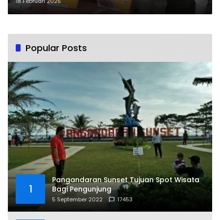
Penyalahgunaan Obat Keras
18 Februari 2025
Terbatas
Popular Posts
Pangandaran Sunset Tujuan Spot Wisata
1
Bagi Pengunjung
5 September 2022
17453