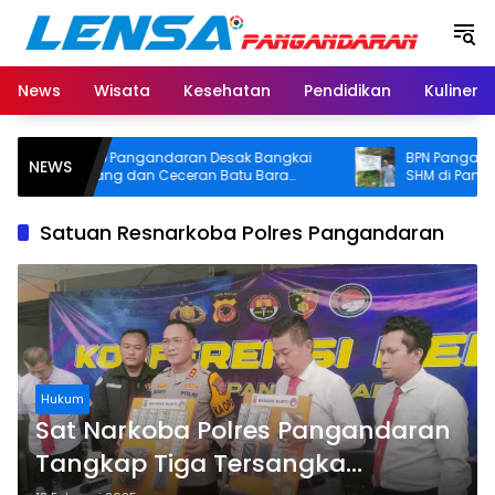
Langsung
ke
konten
News
Wisata
Kesehatan
Pendidikan
Kuliner
Pemkab Pangandaran Desak Bangkai
BPN Pangandaran 
NEWS
Tongkang dan Ceceran Batu Bara
SHM di Pantai Mad
Segera Diangkat, Soroti Buruknya
Usut Asal-usul Serti
Koordinasi Perusahaan
Satuan Resnarkoba Polres Pangandaran
Hukum
Sat Narkoba Polres Pangandaran
Tangkap Tiga Tersangka