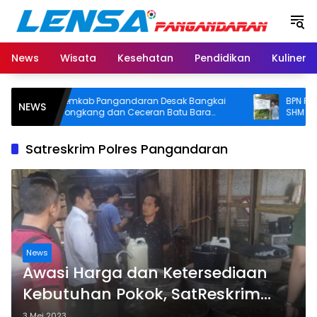
Langsung
ke
konten
News
Wisata
Kesehatan
Pendidikan
Kuliner
Pemkab Pangandaran Desak Bangkai
BPN Pangand
NEWS
Tongkang dan Ceceran Batu Bara
SHM di Panta
Segera Diangkat, Soroti Buruknya
Usut Asal-usul
Koordinasi Perusahaan
Satreskrim Polres Pangandaran
News
Awasi Harga dan Ketersediaan
Kebutuhan Pokok, SatReskrim
Polres Pangandaran Sidak Pasar
3 Mei 2023