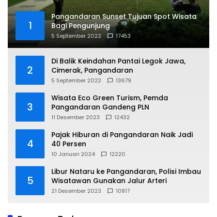
Pangandaran Sunset Tujuan Spot Wisata
1
Bagi Pengunjung
5 September 2022
17453
Di Balik Keindahan Pantai Legok Jawa,
2
Cimerak, Pangandaran
5 September 2022
13679
Wisata Eco Green Turism, Pemda
3
Pangandaran Gandeng PLN
11 Desember 2023
12432
Pajak Hiburan di Pangandaran Naik Jadi
4
40 Persen
10 Januari 2024
12220
Libur Nataru ke Pangandaran, Polisi Imbau
5
Wisatawan Gunakan Jalur Arteri
21 Desember 2023
10817