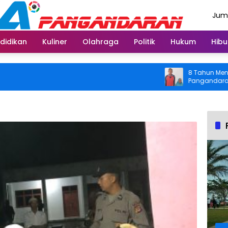
Juma
Agus
didikan
Kuliner
Olahraga
Politik
Hukum
Hibu
8 Tahun Menahan Ny
Pangandaran Kembal
Usai Operasi Grati