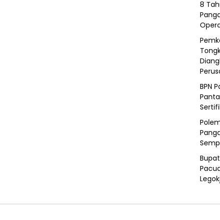
8 Tah
Panga
Opera
Pemka
Tongk
Diang
Peru
BPN P
Panta
Sertif
Polem
Panga
Semp
Bupat
Pacua
Legok