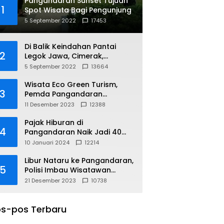
Pangandaran Sunset Tujuan
1
Spot Wisata Bagi Pengunjung
5 September 2022
17453
Di Balik Keindahan Pantai
2
Legok Jawa, Cimerak,
Pangandaran
5 September 2022
13664
Wisata Eco Green Turism,
3
Pemda Pangandaran
Gandeng PLN
11 Desember 2023
12388
Pajak Hiburan di
4
Pangandaran Naik Jadi 40
Persen
10 Januari 2024
12214
Libur Nataru ke Pangandaran,
5
Polisi Imbau Wisatawan
Gunakan Jalur Arteri
21 Desember 2023
10738
s-pos Terbaru