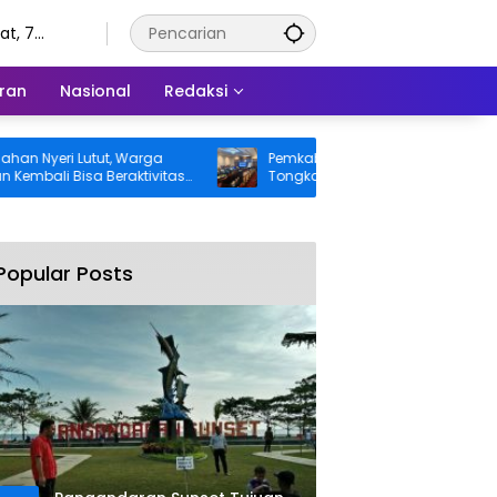
t, 7
tus 2026
ran
Nasional
Redaksi
eri Lutut, Warga
Pemkab Pangandaran Desak Bangkai
i Bisa Beraktivitas
Tongkang dan Ceceran Batu Bara
s Ditanggung BPJS
Segera Diangkat, Soroti Buruknya
Koordinasi Perusahaan
Popular Posts