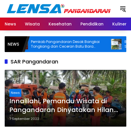
Langsung
ke
konten
News
Wisata
Kesehatan
Pendidikan
Kuliner
Pemkab Pangandaran Desak Bangkai
BPN Pan
NEWS
Tongkang dan Ceceran Batu Bara
SHM di P
Segera Diangkat, Soroti Buruknya
Usut Asal
Koordinasi Perusahaan
SAR Pangandaran
News
Innalilahi, Pemandu Wisata di
Pangandaran Dinyatakan Hilang
di Hulu Sungai Grand Canyon
7 September 2022