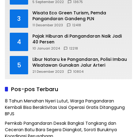
5 September 2022
13675
Wisata Eco Green Turism, Pemda
3
Pangandaran Gandeng PLN
11 Desember 2023
12418
Pajak Hiburan di Pangandaran Naik Jadi
4
40 Persen
10 Januari 2024
12218
Libur Nataru ke Pangandaran, Polisi Imbau
5
Wisatawan Gunakan Jalur Arteri
21 Desember 2023
10804
Pos-pos Terbaru
8 Tahun Menahan Nyeri Lutut, Warga Pangandaran
Kembali Bisa Beraktivitas Usai Operasi Gratis Ditanggung
BPJS
Pemkab Pangandaran Desak Bangkai Tongkang dan
Ceceran Batu Bara Segera Diangkat, Soroti Buruknya
Koordinasi Perusahaan