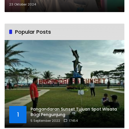
Jarang Diketahui
23 Oktober 2024
Popular Posts
Pangandaran Sunset Tujuan Spot Wisata
1
Bagi Pengunjung
5 September 2022
17454