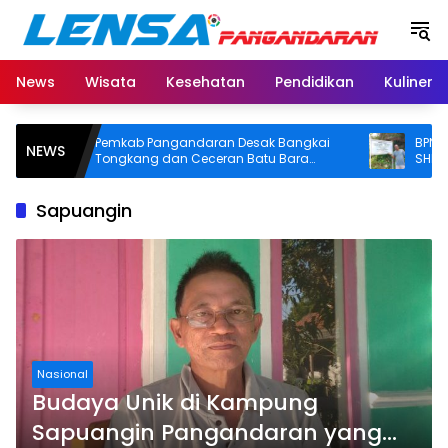
Langsung
ke
konten
News
Wisata
Kesehatan
Pendidikan
Kuliner
Pemkab Pangandaran Desak Bangkai
BPN Panga
NEWS
Tongkang dan Ceceran Batu Bara
SHM di Pan
Segera Diangkat, Soroti Buruknya
Usut Asal-us
Koordinasi Perusahaan
Sapuangin
Nasional
Budaya Unik di Kampung
Sapuangin Pangandaran yang