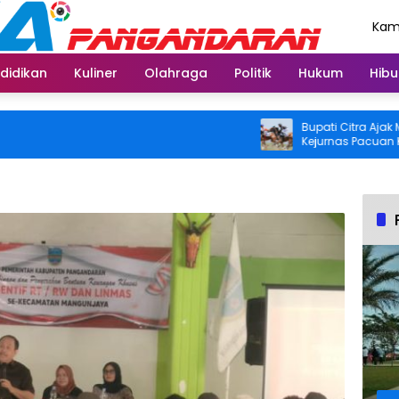
Kami
Agu
didikan
Kuliner
Olahraga
Politik
Hukum
Hibu
Bupati Citra Ajak Masya
Kejurnas Pacuan Kuda I
2026 di Legokjawa