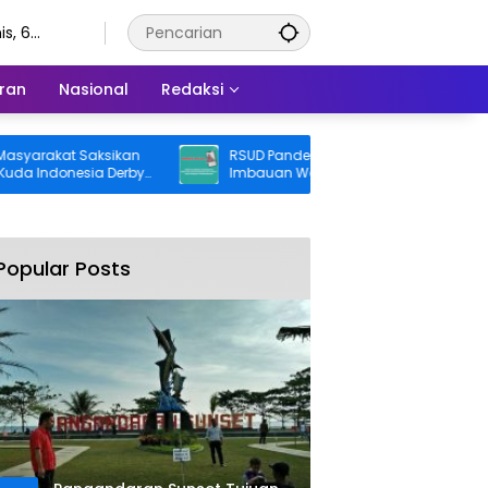
s, 6
stus 2026
ran
Nasional
Redaksi
rakat Saksikan
RSUD Pandega Pangandaran Keluarkan
ndonesia Derby
Imbauan Waspada Penipuan
Popular Posts