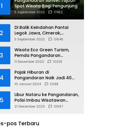
Pangandaran Sunset Tujuan
1
Spot Wisata Bagi Pengunjung
5 September 2022
17452
Di Balik Keindahan Pantai
2
Legok Jawa, Cimerak,
Pangandaran
5 September 2022
13645
Wisata Eco Green Turism,
3
Pemda Pangandaran
Gandeng PLN
11 Desember 2023
12328
Pajak Hiburan di
4
Pangandaran Naik Jadi 40
Persen
10 Januari 2024
12198
Libur Nataru ke Pangandaran,
5
Polisi Imbau Wisatawan
Gunakan Jalur Arteri
21 Desember 2023
10587
s-pos Terbaru