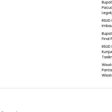
Bupat
Pacua
Legok
RSUD 
Imba
Bupat
Final 
RSUD 
Kunju
Tasik
Wisat
Panta
Wisat