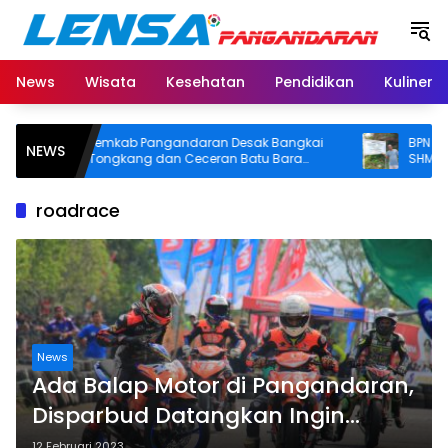
Langsung
ke
konten
News
Wisata
Kesehatan
Pendidikan
Kuliner
Pemkab Pangandaran Desak Bangkai
BPN Pangan
NEWS
Tongkang dan Ceceran Batu Bara
SHM di Pant
Segera Diangkat, Soroti Buruknya
Usut Asal-usu
Koordinasi Perusahaan
roadrace
News
Ada Balap Motor di Pangandaran,
Disparbud Datangkan Ingin
Someone else’s Sebanyak
12 Februari 2023