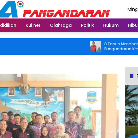
Ming
Agus
didikan
Kuliner
Olahraga
Politik
Hukum
Hibu
8 Tahun Menahan Nyeri L
Pangandaran Kembali Bis
Usai Operasi Gratis Dita