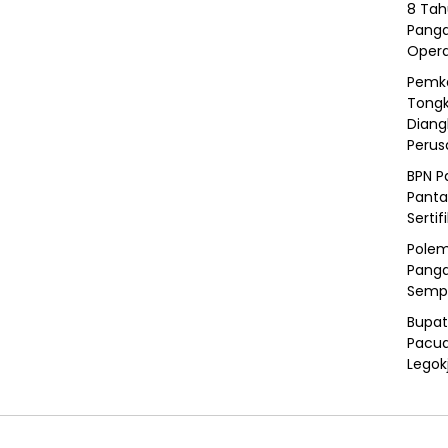
8 Tah
Panga
Opera
Pemka
Tongk
Diang
Peru
BPN P
Panta
Sertif
Polem
Panga
Semp
Bupat
Pacua
Legok