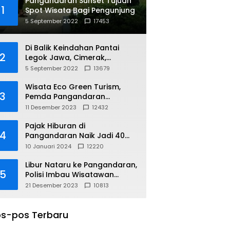
Pangandaran Sunset Tujuan
1
Spot Wisata Bagi Pengunjung
5 September 2022
17453
Di Balik Keindahan Pantai
2
Legok Jawa, Cimerak,
Pangandaran
5 September 2022
13679
Wisata Eco Green Turism,
3
Pemda Pangandaran
Gandeng PLN
11 Desember 2023
12432
Pajak Hiburan di
4
Pangandaran Naik Jadi 40
Persen
10 Januari 2024
12220
Libur Nataru ke Pangandaran,
5
Polisi Imbau Wisatawan
Gunakan Jalur Arteri
21 Desember 2023
10813
s-pos Terbaru