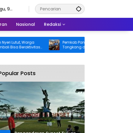
gu, 9
tus 2026
ran
Nasional
Redaksi
utut, Warga
Pemkab Pangandaran Desak Bangkai
a Beraktivitas
Tongkang dan Ceceran Batu Bara
nggung BPJS
Segera Diangkat, Soroti Buruknya
Koordinasi Perusahaan
Popular Posts