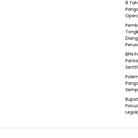
8 Tah
Panga
Opera
Pemka
Tongk
Diang
Peru
BPN P
Panta
Sertif
Polem
Panga
Semp
Bupat
Pacua
Legok