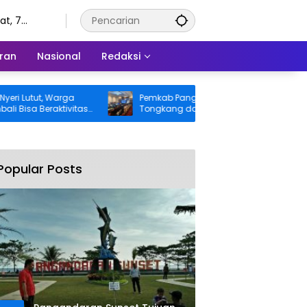
t, 7
tus 2026
ran
Nasional
Redaksi
tut, Warga
Pemkab Pangandaran Desak Bangkai
 Beraktivitas
Tongkang dan Ceceran Batu Bara
nggung BPJS
Segera Diangkat, Soroti Buruknya
Koordinasi Perusahaan
Popular Posts