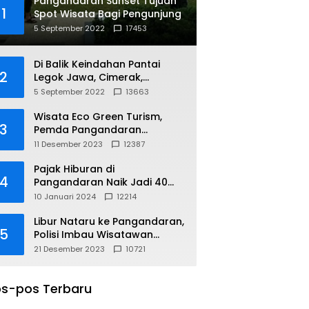
Pangandaran Sunset Tujuan
1
Spot Wisata Bagi Pengunjung
5 September 2022
17453
Di Balik Keindahan Pantai
2
Legok Jawa, Cimerak,
Pangandaran
5 September 2022
13663
Wisata Eco Green Turism,
3
Pemda Pangandaran
Gandeng PLN
11 Desember 2023
12387
Pajak Hiburan di
4
Pangandaran Naik Jadi 40
Persen
10 Januari 2024
12214
Libur Nataru ke Pangandaran,
5
Polisi Imbau Wisatawan
Gunakan Jalur Arteri
21 Desember 2023
10721
s-pos Terbaru