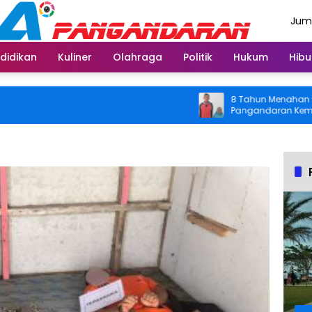
Juma
Agus
didikan
Kuliner
Olahraga
Politik
Hukum
Hibu
8 Tahun Menahan Nyeri Lu
Pangandaran Kembali Bisa
Usai Operasi Gratis Dita