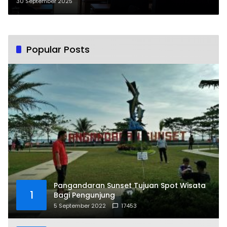
Berikan Apresiasi
30 September 2025
Popular Posts
Pangandaran Sunset Tujuan Spot Wisata
1
Bagi Pengunjung
5 September 2022
17453