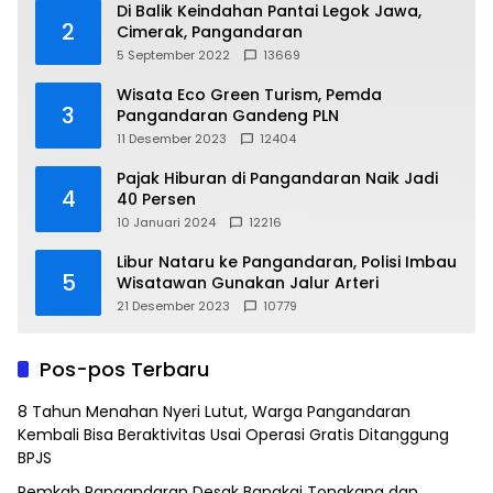
Di Balik Keindahan Pantai Legok Jawa,
2
Cimerak, Pangandaran
5 September 2022
13669
Wisata Eco Green Turism, Pemda
3
Pangandaran Gandeng PLN
11 Desember 2023
12404
Pajak Hiburan di Pangandaran Naik Jadi
4
40 Persen
10 Januari 2024
12216
Libur Nataru ke Pangandaran, Polisi Imbau
5
Wisatawan Gunakan Jalur Arteri
21 Desember 2023
10779
Pos-pos Terbaru
8 Tahun Menahan Nyeri Lutut, Warga Pangandaran
Kembali Bisa Beraktivitas Usai Operasi Gratis Ditanggung
BPJS
Pemkab Pangandaran Desak Bangkai Tongkang dan