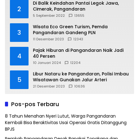
Di Balik Keindahan Pantai Legok Jawa,
2
Cimerak, Pangandaran
5 September 2022
13655
Wisata Eco Green Turism, Pemda
3
Pangandaran Gandeng PLN
11 Desember 2023
12343
Pajak Hiburan di Pangandaran Naik Jadi
4
40 Persen
10 Januari 2024
12204
Libur Nataru ke Pangandaran, Polisi Imbau
5
Wisatawan Gunakan Jalur Arteri
21 Desember 2023
10636
Pos-pos Terbaru
8 Tahun Menahan Nyeri Lutut, Warga Pangandaran
Kembali Bisa Beraktivitas Usai Operasi Gratis Ditanggung
BPJS
Pemkab Pangandaran Desak Bangkai Tongkang dan