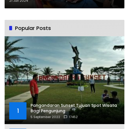
Meninggal Dunia Tersengat Listrik
21 Juli 2024
Popular Posts
Pangandaran Sunset Tujuan Spot Wisata
1
Bagi Pengunjung
5 September 2022
17452