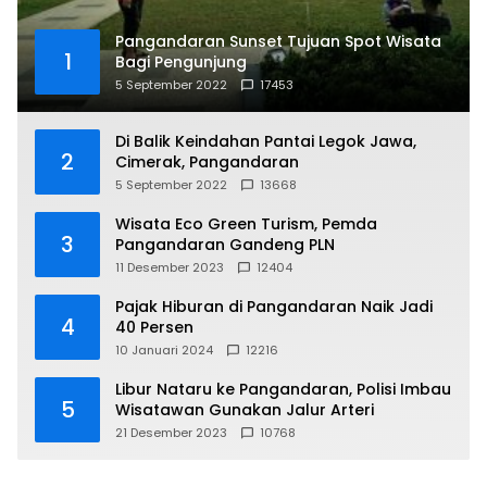
Pangandaran Sunset Tujuan Spot Wisata
1
Bagi Pengunjung
5 September 2022
17453
Di Balik Keindahan Pantai Legok Jawa,
2
Cimerak, Pangandaran
5 September 2022
13668
Wisata Eco Green Turism, Pemda
3
Pangandaran Gandeng PLN
11 Desember 2023
12404
Pajak Hiburan di Pangandaran Naik Jadi
4
40 Persen
10 Januari 2024
12216
Libur Nataru ke Pangandaran, Polisi Imbau
5
Wisatawan Gunakan Jalur Arteri
21 Desember 2023
10768