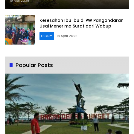
Untuk Kesejahteraan Masyarakat
19 Mei 2025
Keresahan Ibu Ibu di PW Pangandaran
Usai Menerima Surat dari Wabup
Hukum
18 April 2025
Popular Posts