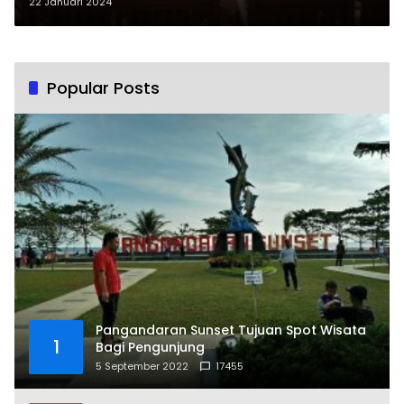
Pangandaran Beri Pembekalan
22 Januari 2024
Popular Posts
Pangandaran Sunset Tujuan Spot Wisata
1
Bagi Pengunjung
5 September 2022
17455