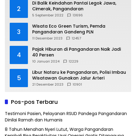
Di Balik Keindahan Pantai Legok Jawa,
2
Cimerak, Pangandaran
5 September 2022
13696
Wisata Eco Green Turism, Pemda
3
Pangandaran Gandeng PLN
11 Desember 2023
12457
Pajak Hiburan di Pangandaran Naik Jadi
4
40 Persen
10 Januari 2024
12229
Libur Nataru ke Pangandaran, Polisi Imbau
5
Wisatawan Gunakan Jalur Arteri
21 Desember 2023
10901
Pos-pos Terbaru
Testimoni Pasien, Pelayanan RSUD Pandega Pangandaran
Dinilai Ramah dan Humanis
8 Tahun Menahan Nyeri Lutut, Warga Pangandaran
Kembali Bisa Beraktivitas Usai Operasi Gratis Ditanggung