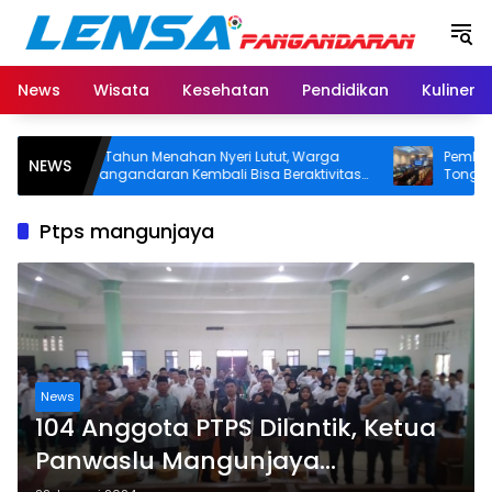
Langsung
ke
konten
News
Wisata
Kesehatan
Pendidikan
Kuliner
8 Tahun Menahan Nyeri Lutut, Warga
Pemkab Pan
NEWS
Pangandaran Kembali Bisa Beraktivitas
Tongkang da
Usai Operasi Gratis Ditanggung BPJS
Segera Diang
Koordinasi 
Ptps mangunjaya
News
104 Anggota PTPS Dilantik, Ketua
Panwaslu Mangunjaya