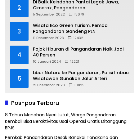
Di Balik Keindahan Pantai Legok Jawa,
2
Cimerak, Pangandaran
5 September 2022
13679
Wisata Eco Green Turism, Pemda
3
Pangandaran Gandeng PLN
11 Desember 2023
12432
Pajak Hiburan di Pangandaran Naik Jadi
4
40 Persen
10 Januari 2024
12221
Libur Nataru ke Pangandaran, Polisi Imbau
5
Wisatawan Gunakan Jalur Arteri
21 Desember 2023
10825
Pos-pos Terbaru
8 Tahun Menahan Nyeri Lutut, Warga Pangandaran
Kembali Bisa Beraktivitas Usai Operasi Gratis Ditanggung
BPJS
Pemkab Pangandaran Desak Bangkai Tongkang dan