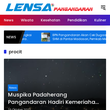
Langsung
ke
konten
News
Wisata
Kesehatan
Pendidikan
Kuliner
 Desak Bangkai
BPN Pangandaran Akan Cek Dugaan
NEWS
n Batu Bara
SHM di Pantai Madasari, Pemkab Minta
ti Buruknya
Usut Asal-usul Sertifikat
an
procit
News
Muspika Padaherang
Pangandaran Hadiri Kemeriahan
Festival Layang Layang di Procit
29 Oktober 2023