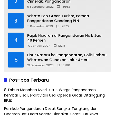
2
Cimerak, Pangandaran
5 September 2022
13662
Wisata Eco Green Turism, Pemda
3
Pangandaran Gandeng PLN
11 Desember 2023
12376
Pajak Hiburan di Pangandaran Naik Jadi
4
40 Persen
10 Januari 2024
12213
Libur Nataru ke Pangandaran, Polisi Imbau
5
Wisatawan Gunakan Jalur Arteri
21 Desember 2023
10700
Pos-pos Terbaru
8 Tahun Menahan Nyeri Lutut, Warga Pangandaran
Kembali Bisa Beraktivitas Usai Operasi Gratis Ditanggung
BPJS
Pemkab Pangandaran Desak Bangkai Tongkang dan
Ceceran Batu Bara Segera Diangkat, Soroti Buruknya