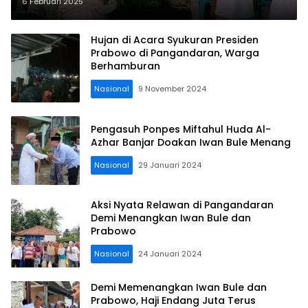
Soliditas
6 Februari 2025
Hujan di Acara Syukuran Presiden
Prabowo di Pangandaran, Warga
Berhamburan
Nasional
9 November 2024
Pengasuh Ponpes Miftahul Huda Al-
Azhar Banjar Doakan Iwan Bule Menang
Nasional
29 Januari 2024
Aksi Nyata Relawan di Pangandaran
Demi Menangkan Iwan Bule dan
Prabowo
Nasional
24 Januari 2024
Demi Memenangkan Iwan Bule dan
Prabowo, Haji Endang Juta Terus