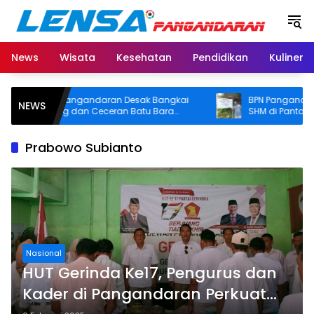
Langsung
ke
konten
News
Wisata
Kesehatan
Pendidikan
Kuliner
mkab Pangandaran Desak Bangkai
BPN Pangandaran Akan
NEWS
ngkang dan Ceceran Batu Bara
SHM di Pantai Madasari
era Diangkat, Soroti Buruknya
Usut Asal-usul Sertifikat
ordinasi Perusahaan
Prabowo Subianto
Nasional
HUT Gerinda Ke17, Pengurus dan
Kader di Pangandaran Perkuat