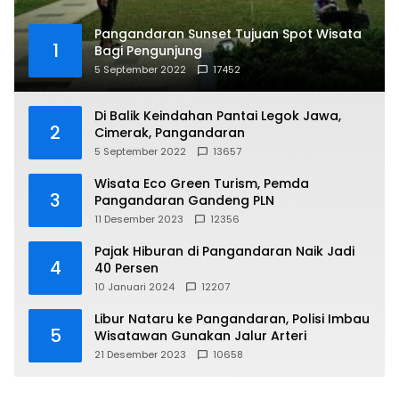
Pangandaran Sunset Tujuan Spot Wisata
1
Bagi Pengunjung
5 September 2022
17452
Di Balik Keindahan Pantai Legok Jawa,
2
Cimerak, Pangandaran
5 September 2022
13657
Wisata Eco Green Turism, Pemda
3
Pangandaran Gandeng PLN
11 Desember 2023
12356
Pajak Hiburan di Pangandaran Naik Jadi
4
40 Persen
10 Januari 2024
12207
Libur Nataru ke Pangandaran, Polisi Imbau
5
Wisatawan Gunakan Jalur Arteri
21 Desember 2023
10658