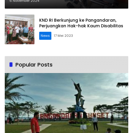
Gudang KPU
6 November 2024
KND RI Berkunjung ke Pangandaran,
Perjuangkan Hak-hak Kaum Disabilitas
News
17 Mei 2023
Popular Posts