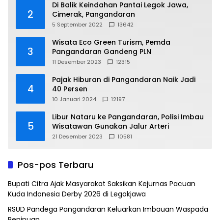
Di Balik Keindahan Pantai Legok Jawa,
2
Cimerak, Pangandaran
5 September 2022
13642
Wisata Eco Green Turism, Pemda
3
Pangandaran Gandeng PLN
11 Desember 2023
12315
Pajak Hiburan di Pangandaran Naik Jadi
4
40 Persen
10 Januari 2024
12197
Libur Nataru ke Pangandaran, Polisi Imbau
5
Wisatawan Gunakan Jalur Arteri
21 Desember 2023
10581
Pos-pos Terbaru
Bupati Citra Ajak Masyarakat Saksikan Kejurnas Pacuan
Kuda Indonesia Derby 2026 di Legokjawa
RSUD Pandega Pangandaran Keluarkan Imbauan Waspada
Penipuan