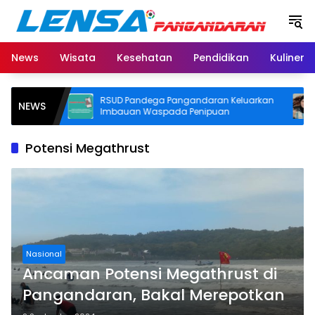
Langsung
ke
konten
News
Wisata
Kesehatan
Pendidikan
Kuliner
ikan
RSUD Pandega Pangandaran Keluarkan
Bup
NEWS
Derby
Imbauan Waspada Penipuan
Nob
Doo
Potensi Megathrust
Nasional
Ancaman Potensi Megathrust di
Pangandaran, Bakal Merepotkan