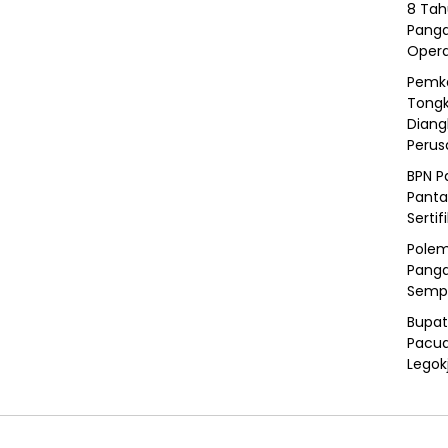
8 Tah
Panga
Opera
Pemka
Tongk
Diang
Peru
BPN P
Panta
Sertif
Polem
Panga
Semp
Bupat
Pacua
Legok