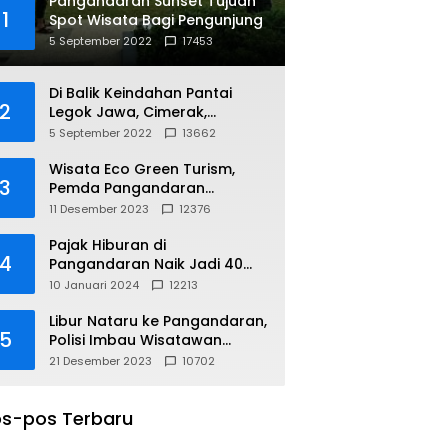
Pangandaran Sunset Tujuan
1
Spot Wisata Bagi Pengunjung
5 September 2022
17453
Di Balik Keindahan Pantai
2
Legok Jawa, Cimerak,
Pangandaran
5 September 2022
13662
Wisata Eco Green Turism,
3
Pemda Pangandaran
Gandeng PLN
11 Desember 2023
12376
Pajak Hiburan di
4
Pangandaran Naik Jadi 40
Persen
10 Januari 2024
12213
Libur Nataru ke Pangandaran,
5
Polisi Imbau Wisatawan
Gunakan Jalur Arteri
21 Desember 2023
10702
s-pos Terbaru