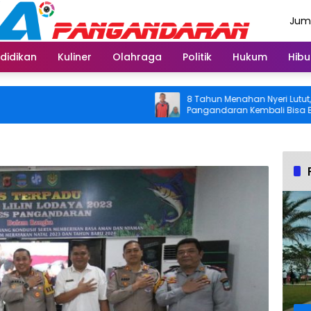
Juma
Agus
didikan
Kuliner
Olahraga
Politik
Hukum
Hibu
8 Tahun Menahan Nyeri Lutut, Warg
Pangandaran Kembali Bisa Beraktiv
Usai Operasi Gratis Ditanggung BPJ