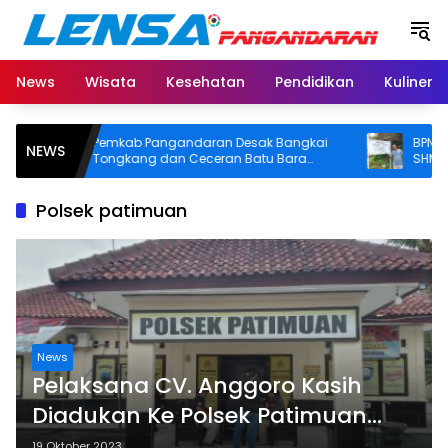
Langsung
ke
konten
News
Wisata
Kesehatan
Pendidikan
Kuliner
Pemkab Pangandaran Desak Bangkai
BPN Panga
NEWS
Tongkang dan Ceceran Batu Bara
SHM di Pan
Segera Diangkat, Soroti Buruknya
Usut Asal-us
Koordinasi Perusahaan
Polsek patimuan
News
Pelaksana CV. Anggoro Kasih
Diadukan Ke Polsek Patimuan
Cilacap, Ini Penyebabnya
19 Oktober 2023