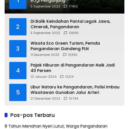
1
Bagi Pengunjung
5 September 2022
17453
Di Balik Keindahan Pantai Legok Jawa,
2
Cimerak, Pangandaran
5 September 2022
13665
Wisata Eco Green Turism, Pemda
3
Pangandaran Gandeng PLN
11 Desember 2023
12390
Pajak Hiburan di Pangandaran Naik Jadi
4
40 Persen
10 Januari 2024
12214
Libur Nataru ke Pangandaran, Polisi Imbau
5
Wisatawan Gunakan Jalur Arteri
21 Desember 2023
10744
Pos-pos Terbaru
8 Tahun Menahan Nyeri Lutut, Warga Pangandaran