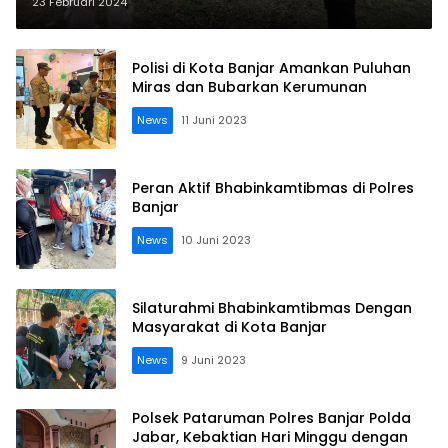
Monitoring Fogging Nyamuk
23 Februari 2024
Polisi di Kota Banjar Amankan Puluhan
Miras dan Bubarkan Kerumunan
News
11 Juni 2023
Peran Aktif Bhabinkamtibmas di Polres
Banjar
News
10 Juni 2023
Silaturahmi Bhabinkamtibmas Dengan
Masyarakat di Kota Banjar
News
9 Juni 2023
Polsek Pataruman Polres Banjar Polda
Jabar, Kebaktian Hari Minggu dengan