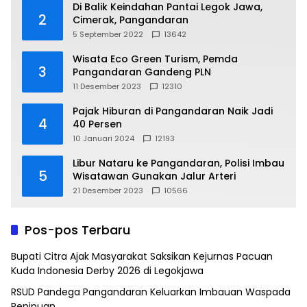
Di Balik Keindahan Pantai Legok Jawa,
2
Cimerak, Pangandaran
5 September 2022
13642
Wisata Eco Green Turism, Pemda
3
Pangandaran Gandeng PLN
11 Desember 2023
12310
Pajak Hiburan di Pangandaran Naik Jadi
4
40 Persen
10 Januari 2024
12193
Libur Nataru ke Pangandaran, Polisi Imbau
5
Wisatawan Gunakan Jalur Arteri
21 Desember 2023
10566
Pos-pos Terbaru
Bupati Citra Ajak Masyarakat Saksikan Kejurnas Pacuan
Kuda Indonesia Derby 2026 di Legokjawa
RSUD Pandega Pangandaran Keluarkan Imbauan Waspada
Penipuan