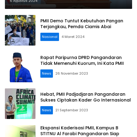
Penyambung Lidah Masyarakat
6 Agustus 2024
PMII Demo Tuntut Kebutuhan Pangan
Terjangkau, Pemda Ciamis Abai
Nasional
4 Maret 2024
Rapat Paripurna DPRD Pangandaran
Tidak Memenuhi Kuorum, Ini Kata PMII
News
26 November 2023
Hebat, PMII Padjadjaran Pangandaran
Sukses Ciptakan Kader Go Internasional
News
21 September 2023
Ekspansi Kaderisasi PMII, Kampus B
STITNU Al Farabi Pangandaran Siap