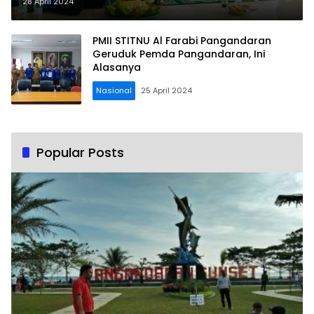
pengemabangan PMII
28 April 2024
Pangandaran
PMII STITNU Al Farabi Pangandaran
Geruduk Pemda Pangandaran, Ini
Alasanya
Nasional
25 April 2024
Popular Posts