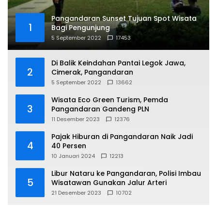
Pangandaran Sunset Tujuan Spot Wisata
1
Bagi Pengunjung
5 September 2022
17453
Di Balik Keindahan Pantai Legok Jawa,
2
Cimerak, Pangandaran
5 September 2022
13662
Wisata Eco Green Turism, Pemda
3
Pangandaran Gandeng PLN
11 Desember 2023
12376
Pajak Hiburan di Pangandaran Naik Jadi
4
40 Persen
10 Januari 2024
12213
Libur Nataru ke Pangandaran, Polisi Imbau
5
Wisatawan Gunakan Jalur Arteri
21 Desember 2023
10702