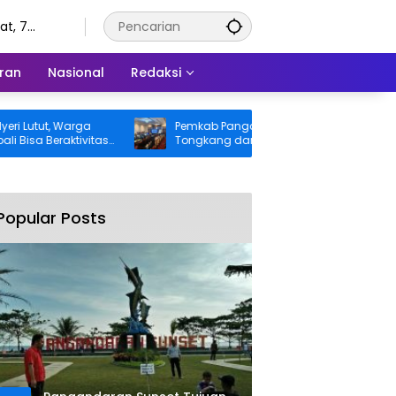
t, 7
tus 2026
ran
Nasional
Redaksi
tut, Warga
Pemkab Pangandaran Desak Bangkai
 Beraktivitas
Tongkang dan Ceceran Batu Bara
nggung BPJS
Segera Diangkat, Soroti Buruknya
Koordinasi Perusahaan
Popular Posts