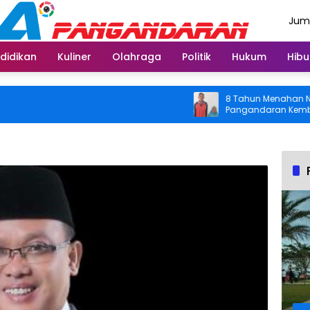
Juma
Agus
didikan
Kuliner
Olahraga
Politik
Hukum
Hibu
8 Tahun Menahan Nyeri Lu
Pangandaran Kembali Bisa
Usai Operasi Gratis Dita