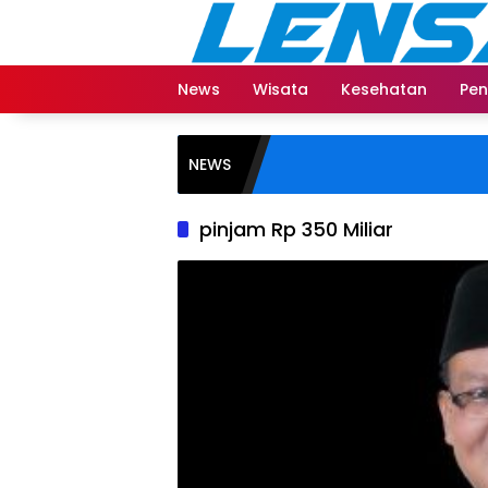
Langsung
ke
konten
News
Wisata
Kesehatan
Pen
NEWS
pinjam Rp 350 Miliar