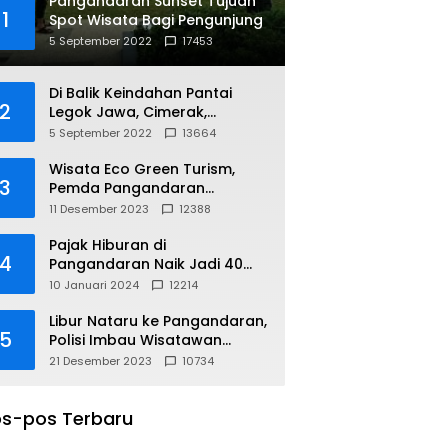
Pangandaran Sunset Tujuan
1
Spot Wisata Bagi Pengunjung
5 September 2022
17453
Di Balik Keindahan Pantai
2
Legok Jawa, Cimerak,
Pangandaran
5 September 2022
13664
Wisata Eco Green Turism,
3
Pemda Pangandaran
Gandeng PLN
11 Desember 2023
12388
Pajak Hiburan di
4
Pangandaran Naik Jadi 40
Persen
10 Januari 2024
12214
Libur Nataru ke Pangandaran,
5
Polisi Imbau Wisatawan
Gunakan Jalur Arteri
21 Desember 2023
10734
s-pos Terbaru