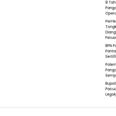
8 Tah
Panga
Opera
Pemka
Tongk
Diang
Peru
BPN P
Panta
Sertif
Polem
Panga
Semp
Bupat
Pacua
Legok