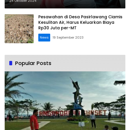
Pesawahan di Mangunjaya
24 Oktober 2024
Pesawahan di Desa Pasirlawang Ciamis
Kesulitan Air, Harus Keluarkan Biaya
Rp30 Juta per-MT
News
19 September 2023
Popular Posts