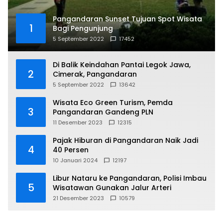
Pangandaran Sunset Tujuan Spot Wisata
1
Bagi Pengunjung
5 September 2022
17452
Di Balik Keindahan Pantai Legok Jawa,
2
Cimerak, Pangandaran
5 September 2022
13642
Wisata Eco Green Turism, Pemda
3
Pangandaran Gandeng PLN
11 Desember 2023
12315
Pajak Hiburan di Pangandaran Naik Jadi
4
40 Persen
10 Januari 2024
12197
Libur Nataru ke Pangandaran, Polisi Imbau
5
Wisatawan Gunakan Jalur Arteri
21 Desember 2023
10579