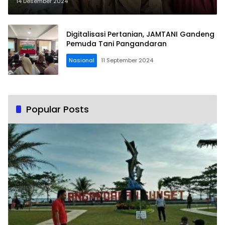
Pangandaran Gagal Tanam
14 Desember 2024
Digitalisasi Pertanian, JAMTANI Gandeng
Pemuda Tani Pangandaran
Nasional
11 September 2024
Popular Posts