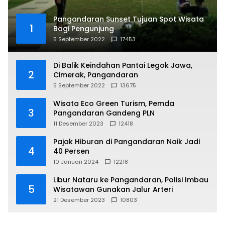
Pangandaran Sunset Tujuan Spot Wisata
1
Bagi Pengunjung
5 September 2022
17453
Di Balik Keindahan Pantai Legok Jawa,
2
Cimerak, Pangandaran
5 September 2022
13675
Wisata Eco Green Turism, Pemda
3
Pangandaran Gandeng PLN
11 Desember 2023
12418
Pajak Hiburan di Pangandaran Naik Jadi
4
40 Persen
10 Januari 2024
12218
Libur Nataru ke Pangandaran, Polisi Imbau
5
Wisatawan Gunakan Jalur Arteri
21 Desember 2023
10803