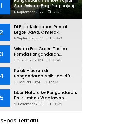
Pangandaran Sunset Tujuan
1
Spot Wisata Bagi Pengunjung
5 September 2022
17452
Di Balik Keindahan Pantai
2
Legok Jawa, Cimerak,
Pangandaran
5 September 2022
13653
Wisata Eco Green Turism,
3
Pemda Pangandaran
Gandeng PLN
11 Desember 2023
12342
Pajak Hiburan di
4
Pangandaran Naik Jadi 40
Persen
10 Januari 2024
12203
Libur Nataru ke Pangandaran,
5
Polisi Imbau Wisatawan
Gunakan Jalur Arteri
21 Desember 2023
10632
s-pos Terbaru