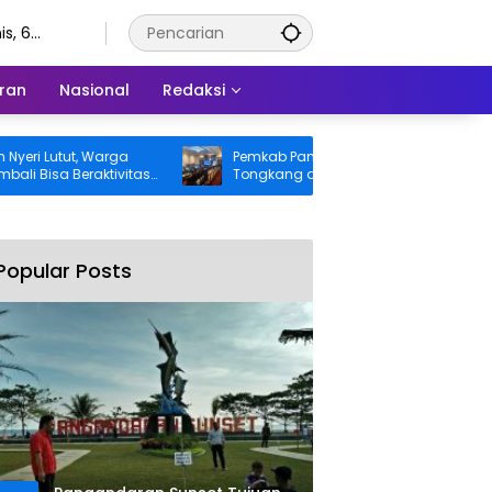
s, 6
stus 2026
ran
Nasional
Redaksi
Lutut, Warga
Pemkab Pangandaran Desak Bangkai
sa Beraktivitas
Tongkang dan Ceceran Batu Bara
anggung BPJS
Segera Diangkat, Soroti Buruknya
Koordinasi Perusahaan
Popular Posts