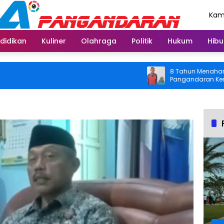
Kami
Agu
didikan
Kuliner
Olahraga
Politik
Hukum
Hibu
8 Tahun Menahan Nyeri 
Pangandaran Kembali Bi
Usai Operasi Gratis Dit