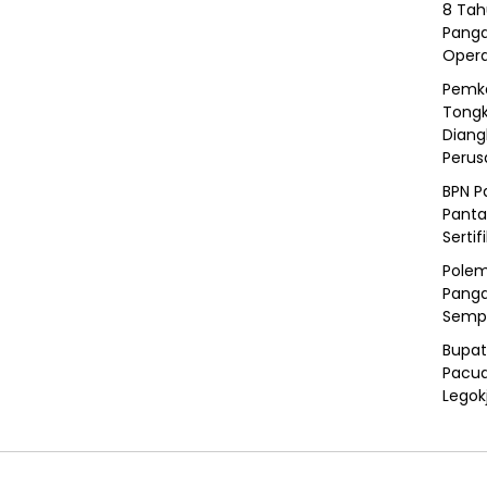
8 Tah
Panga
Opera
Pemka
Tongk
Diang
Peru
BPN P
Panta
Sertif
Polem
Panga
Semp
Bupat
Pacua
Legok