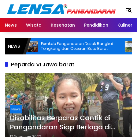
Langsung
ke
konten
News
Wisata
Kesehatan
Pendidikan
Kuliner
Pemkab Pangandaran Desak Bangkai
BPN 
NEWS
itas
Tongkang dan Ceceran Batu Bara
SHM d
S
Segera Diangkat, Soroti Buruknya
Usut 
Koordinasi Perusahaan
Peparda VI Jawa barat
News
Disabilitas Berparas Cantik di
Pangandaran Siap Berlaga di
Peparda VI Jawa Barat 2022
17 November 2022