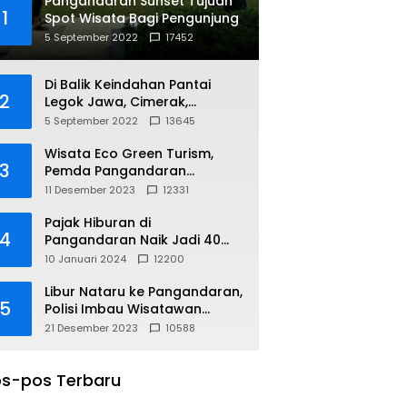
Pangandaran Sunset Tujuan
1
Spot Wisata Bagi Pengunjung
5 September 2022
17452
Di Balik Keindahan Pantai
2
Legok Jawa, Cimerak,
Pangandaran
5 September 2022
13645
Wisata Eco Green Turism,
3
Pemda Pangandaran
Gandeng PLN
11 Desember 2023
12331
Pajak Hiburan di
4
Pangandaran Naik Jadi 40
Persen
10 Januari 2024
12200
Libur Nataru ke Pangandaran,
5
Polisi Imbau Wisatawan
Gunakan Jalur Arteri
21 Desember 2023
10588
s-pos Terbaru