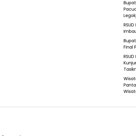
Bupat
Pacua
Legok
RSUD 
Imba
Bupat
Final 
RSUD 
Kunju
Tasik
Wisat
Panta
Wisat