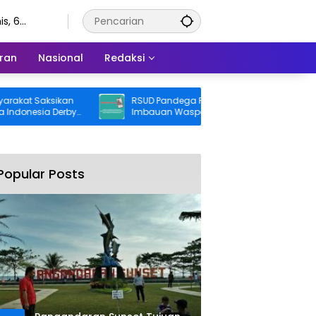
s, 6
stus 2026
ran
Nasional
Redaksi
t Saksikan
RSUD Pandega Pangandaran Keluarkan
esia Derby
Imbauan Waspada Penipuan
Popular Posts