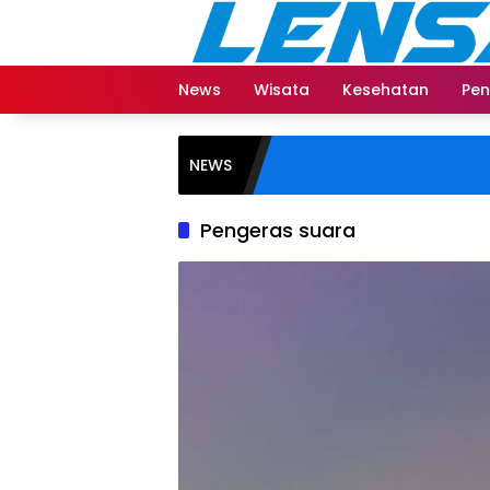
Langsung
ke
konten
News
Wisata
Kesehatan
Pen
NEWS
Pengeras suara