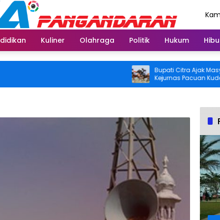
Kami
Agu
didikan
Kuliner
Olahraga
Politik
Hukum
Hibu
Bupati Citra Ajak Masyaraka
Kejurnas Pacuan Kuda Indon
2026 di Legokjawa