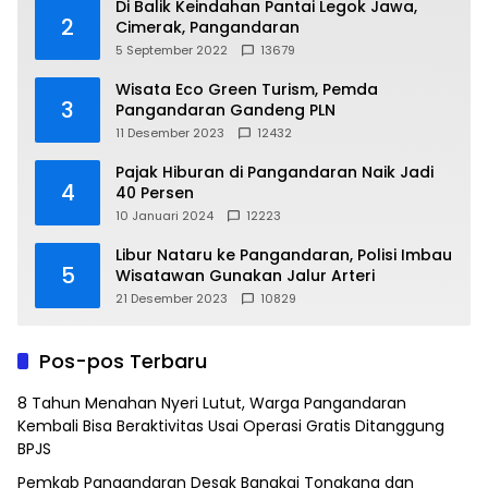
Di Balik Keindahan Pantai Legok Jawa,
2
Cimerak, Pangandaran
5 September 2022
13679
Wisata Eco Green Turism, Pemda
3
Pangandaran Gandeng PLN
11 Desember 2023
12432
Pajak Hiburan di Pangandaran Naik Jadi
4
40 Persen
10 Januari 2024
12223
Libur Nataru ke Pangandaran, Polisi Imbau
5
Wisatawan Gunakan Jalur Arteri
21 Desember 2023
10829
Pos-pos Terbaru
8 Tahun Menahan Nyeri Lutut, Warga Pangandaran
Kembali Bisa Beraktivitas Usai Operasi Gratis Ditanggung
BPJS
Pemkab Pangandaran Desak Bangkai Tongkang dan