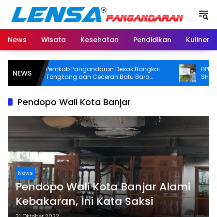
Langsung
ke
konten
News
Wisata
Kesehatan
Pendidikan
Kuliner
Pemkab Pangandaran Desak Bangkai
BPN Panga
NEWS
Tongkang dan Ceceran Batu Bara
SHM di Pan
Segera Diangkat, Soroti Buruknya
Usut Asal-us
Koordinasi Perusahaan
Pendopo Wali Kota Banjar
News
Pendopo Wali Kota Banjar Alami
Kebakaran, Ini Kata Saksi
21 Oktober 2022