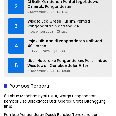
Di Balik Keindahan Pantai Legok Jawa,
2
Cimerak, Pangandaran
5 September 2022
13659
Wisata Eco Green Turism, Pemda
3
Pangandaran Gandeng PLN
11 Desember 2023
12371
Pajak Hiburan di Pangandaran Naik Jadi
4
40 Persen
10 Januari 2024
12210
Libur Nataru ke Pangandaran, Polisi Imbau
5
Wisatawan Gunakan Jalur Arteri
21 Desember 2023
10681
Pos-pos Terbaru
8 Tahun Menahan Nyeri Lutut, Warga Pangandaran
Kembali Bisa Beraktivitas Usai Operasi Gratis Ditanggung
BPJS
Pemkab Pangandaran Desak Bangkai Tongkang dan