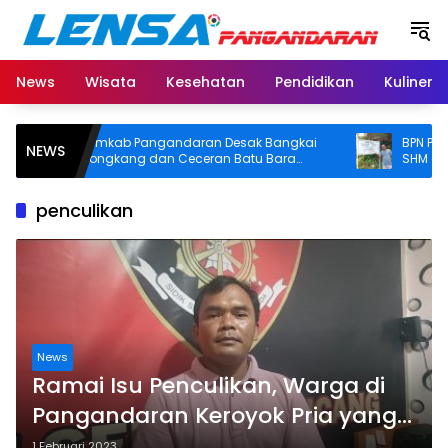
Langsung
ke
konten
News
Wisata
Kesehatan
Pendidikan
Kuliner
Pemkab Pangandaran Desak Bangkai
BPN Pangand
NEWS
Tongkang dan Ceceran Batu Bara
SHM di Panta
Segera Diangkat, Soroti Buruknya
Usut Asal-usul
Koordinasi Perusahaan
penculikan
News
Ramai Isu Penculikan, Warga di
Pangandaran Keroyok Pria yang
Diduga Depresi, Kasat Reskrim:
1 Februari 2023