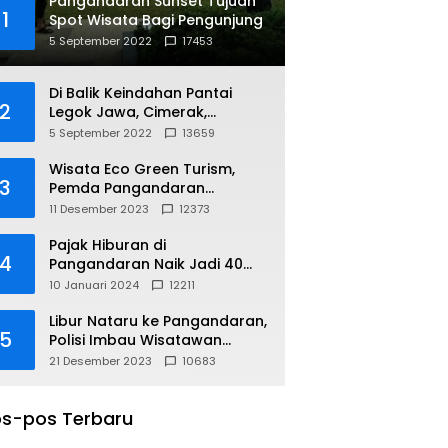
Pangandaran Sunset Tujuan
1
Spot Wisata Bagi Pengunjung
5 September 2022
17453
Di Balik Keindahan Pantai
2
Legok Jawa, Cimerak,
Pangandaran
5 September 2022
13659
Wisata Eco Green Turism,
3
Pemda Pangandaran
Gandeng PLN
11 Desember 2023
12373
Pajak Hiburan di
4
Pangandaran Naik Jadi 40
Persen
10 Januari 2024
12211
Libur Nataru ke Pangandaran,
5
Polisi Imbau Wisatawan
Gunakan Jalur Arteri
21 Desember 2023
10683
s-pos Terbaru