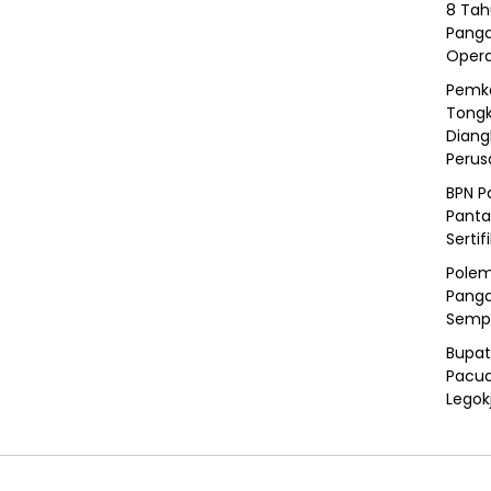
8 Tah
Panga
Opera
Pemka
Tongk
Diang
Peru
BPN P
Panta
Sertif
Polem
Panga
Semp
Bupat
Pacua
Legok