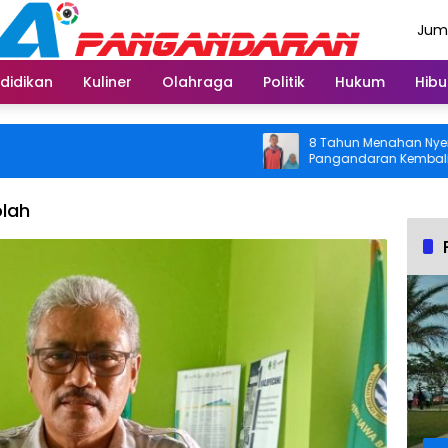
Juma
Agus
didikan
Kuliner
Olahraga
Politik
Hukum
Hibu
8 Tahun Menahan Nyeri Lutut
Pangandaran Kembali Bisa Be
Usai Operasi Gratis Ditanggu
lah