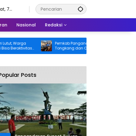
t, 7
tus 2026
ran
Nasional
Redaksi
, Warga
Pemkab Pangandaran Desak Bangkai
raktivitas
Tongkang dan Ceceran Batu Bara
ng BPJS
Segera Diangkat, Soroti Buruknya
Koordinasi Perusahaan
Popular Posts