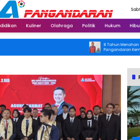
Sabt
Agu
didikan
Kuliner
Olahraga
Politik
Hukum
Hibu
8 Tahun Menahan Nyeri L
Pangandaran Kembali Bis
Usai Operasi Gratis Dita