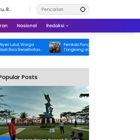
u, 8
stus 2026
ran
Nasional
Redaksi
utut, Warga
Pemkab Pangandaran Desak Bangkai
a Beraktivitas
Tongkang dan Ceceran Batu Bara
nggung BPJS
Segera Diangkat, Soroti Buruknya
Koordinasi Perusahaan
Popular Posts