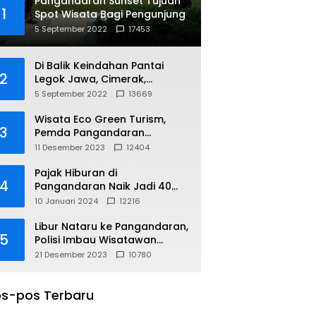
Pangandaran Sunset Tujuan
1
Spot Wisata Bagi Pengunjung
5 September 2022
17453
Di Balik Keindahan Pantai
2
Legok Jawa, Cimerak,
Pangandaran
5 September 2022
13669
Wisata Eco Green Turism,
3
Pemda Pangandaran
Gandeng PLN
11 Desember 2023
12404
Pajak Hiburan di
4
Pangandaran Naik Jadi 40
Persen
10 Januari 2024
12216
Libur Nataru ke Pangandaran,
5
Polisi Imbau Wisatawan
Gunakan Jalur Arteri
21 Desember 2023
10780
s-pos Terbaru