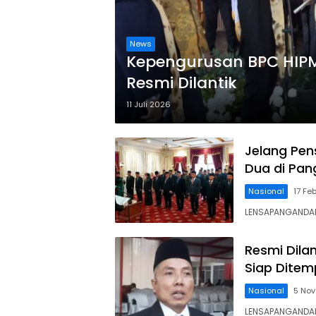
News
Kepengurusan BPC HIP
Resmi Dilantik
11 Juli 2026
Jelang Pens
Dua di Pa
Nasional
17 Fe
LENSAPANGANDARA
Resmi Dila
Siap Ditem
Nasional
5 No
LENSAPANGANDAR