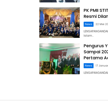
PK PMII ST
Resmi Dila
News
22 Mei 2
LENSAPANGANDAR
Islam…
Pengurus 
Sampai 2026
Pertama A
News
17 Janua
LENSAPANGANDARA