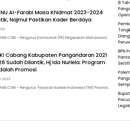
8 Tah
Panga
ITNU Al-Farabi Masa Khidmat 2023-2024
Opera
ntik, Najmul Pastikan Kader Berdaya
Pemka
023
Tongk
Diang
AN.COM – Pengurus Komisariat (PK) Pergerakan Mahasiswa
Peru
BPN P
YKI Cabang Kabupaten Pangandaran 2021
Panta
 Sudah Dilantik, Hj Ida Nurlela: Program
Sertif
dalah Promosi
Polem
Panga
ri 2023
Semp
N.COM – Pengurus Yayasan Kanker Indonesia (YKI) Provinsi…
Bupat
Pacua
Legok