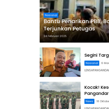
Nasional
Bantu Penarikan PBB, 
Terjunkan Petugas
24 Februari 2025
Segini Tar
Nasional
6 Mar
LENSAPANGANDAR
Kocak! Kes
Pangandar
News
18 Oktob
LENSAPANGANDAR