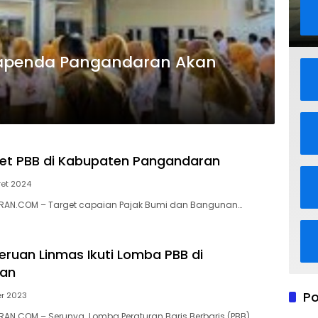
Bapenda Pangandaran Akan
get PBB di Kabupaten Pangandaran
et 2024
AN.COM – Target capaian Pajak Bumi dan Bangunan…
eruan Linmas Ikuti Lomba PBB di
an
Po
er 2023
AN.COM – Serunya Lomba Peraturan Baris Berbaris (PBB)…