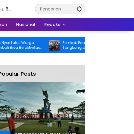
s, 6
stus 2026
ran
Nasional
Redaksi
tut, Warga
Pemkab Pangandaran Desak Bangkai
 Beraktivitas
Tongkang dan Ceceran Batu Bara
nggung BPJS
Segera Diangkat, Soroti Buruknya
Koordinasi Perusahaan
Popular Posts