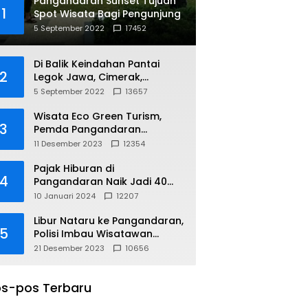
Pangandaran Sunset Tujuan
1
Spot Wisata Bagi Pengunjung
5 September 2022
17452
Di Balik Keindahan Pantai
2
Legok Jawa, Cimerak,
Pangandaran
5 September 2022
13657
Wisata Eco Green Turism,
3
Pemda Pangandaran
Gandeng PLN
11 Desember 2023
12354
Pajak Hiburan di
4
Pangandaran Naik Jadi 40
Persen
10 Januari 2024
12207
Libur Nataru ke Pangandaran,
5
Polisi Imbau Wisatawan
Gunakan Jalur Arteri
21 Desember 2023
10656
s-pos Terbaru