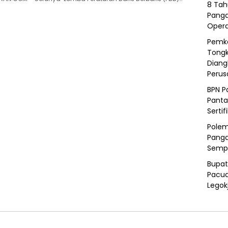
8 Tah
Panga
Opera
Pemka
Tongk
Diang
Peru
BPN P
Panta
Sertif
Polem
Panga
Semp
Bupat
Pacua
Legok