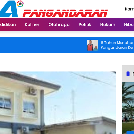
Kami
Agu
didikan
Kuliner
Olahraga
Politik
Hukum
Hibu
8 Tahun Menahan Nyeri Lu
Pangandaran Kembali Bisa
Usai Operasi Gratis Dita