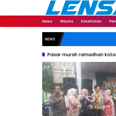
Langsung
ke
konten
News
Wisata
Kesehatan
Pen
NEWS
Pasar murah ramadhan kota 