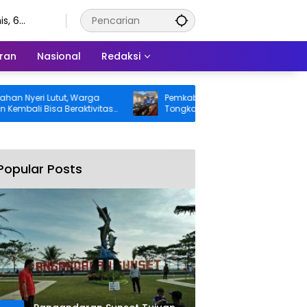
s, 6
stus 2026
ran
Nasional
Redaksi
ri Lutut, Warga
Pemkab Pangandaran Desak Bangkai
 Bisa Beraktivitas
Tongkang dan Ceceran Batu Bara
 Ditanggung BPJS
Segera Diangkat, Soroti Buruknya
Koordinasi Perusahaan
Popular Posts