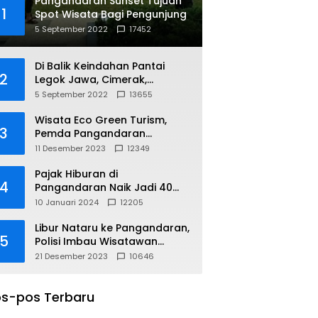
Pangandaran Sunset Tujuan
1
Spot Wisata Bagi Pengunjung
5 September 2022
17452
Di Balik Keindahan Pantai
2
Legok Jawa, Cimerak,
Pangandaran
5 September 2022
13655
Wisata Eco Green Turism,
3
Pemda Pangandaran
Gandeng PLN
11 Desember 2023
12349
Pajak Hiburan di
4
Pangandaran Naik Jadi 40
Persen
10 Januari 2024
12205
Libur Nataru ke Pangandaran,
5
Polisi Imbau Wisatawan
Gunakan Jalur Arteri
21 Desember 2023
10646
s-pos Terbaru