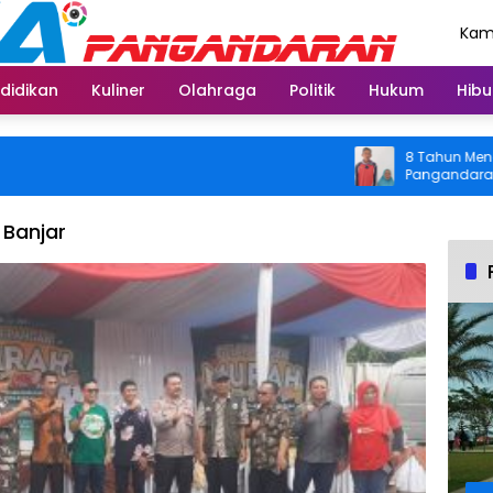
Kami
Agu
didikan
Kuliner
Olahraga
Politik
Hukum
Hibu
8 Tahun Menahan Nye
Pangandaran Kembali
Usai Operasi Gratis
Banjar