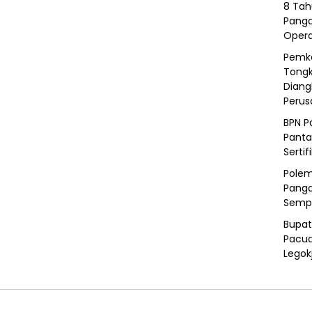
8 Tah
Panga
Opera
Pemka
Tongk
Diang
Peru
BPN P
Panta
Sertif
Polem
Panga
Semp
Bupat
Pacua
Legok