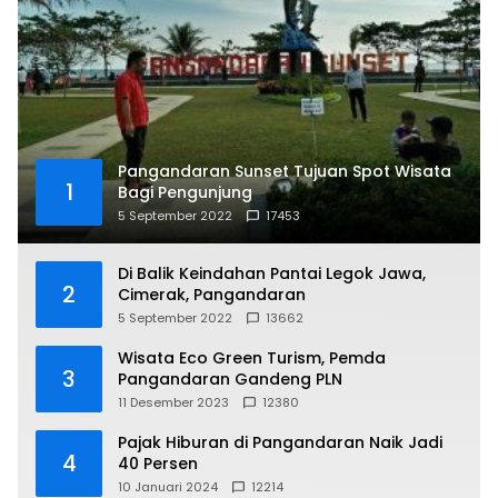
Pangandaran Sunset Tujuan Spot Wisata
1
Bagi Pengunjung
5 September 2022
17453
Di Balik Keindahan Pantai Legok Jawa,
2
Cimerak, Pangandaran
5 September 2022
13662
Wisata Eco Green Turism, Pemda
3
Pangandaran Gandeng PLN
11 Desember 2023
12380
Pajak Hiburan di Pangandaran Naik Jadi
4
40 Persen
10 Januari 2024
12214