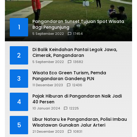
Pangandaran Sunset Tujuan Spot Wisata
1
Bagi Pengunjung
5 September 2022
17454
Di Balik Keindahan Pantai Legok Jawa,
2
Cimerak, Pangandaran
5 September 2022
13682
Wisata Eco Green Turism, Pemda
3
Pangandaran Gandeng PLN
11 Desember 2023
12436
Pajak Hiburan di Pangandaran Naik Jadi
4
40 Persen
10 Januari 2024
12225
Libur Nataru ke Pangandaran, Polisi Imbau
5
Wisatawan Gunakan Jalur Arteri
21 Desember 2023
10831