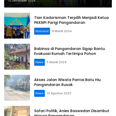
Kedondong
10 Desember 2024
Tian Kadarisman Terpilih Menjadi Ketua
PKKNPI Parigi Pangandaran
Nasional
8 Maret 2024
Babinsa di Pangandaran Sigap Bantu
Evakuasi Rumah Tertimpa Pohon
News
5 Maret 2024
Akses Jalan Wisata Pantai Batu Hiu
Pangandaran Rusak
News
10 Agustus 2023
Safari Politik, Anies Baswedan Disambut
Warga Pangandaran