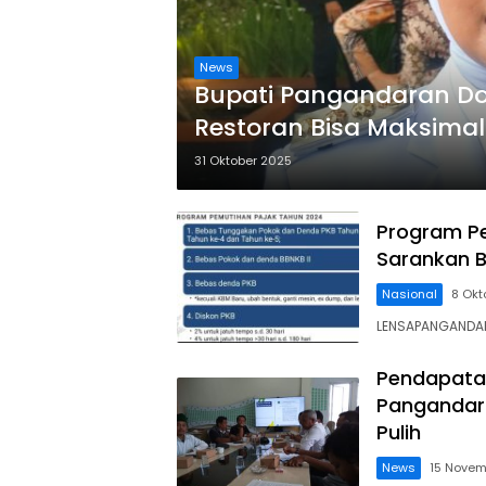
News
Bupati Pangandaran Do
Restoran Bisa Maksimal
31 Oktober 2025
Program Pe
Sarankan B
Nasional
8 Okt
LENSAPANGANDARA
Pendapatan
Pangandar
Pulih
News
15 Novem