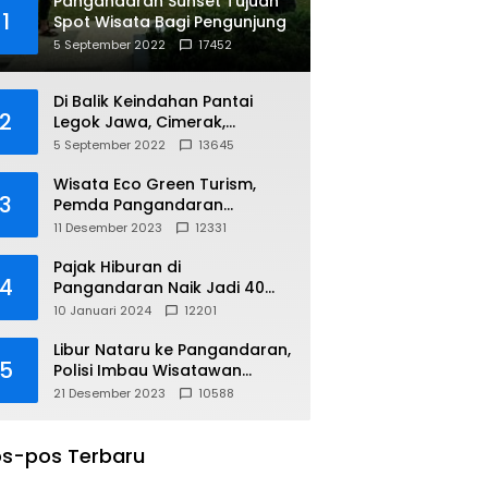
Pangandaran Sunset Tujuan
1
Spot Wisata Bagi Pengunjung
5 September 2022
17452
Di Balik Keindahan Pantai
2
Legok Jawa, Cimerak,
Pangandaran
5 September 2022
13645
Wisata Eco Green Turism,
3
Pemda Pangandaran
Gandeng PLN
11 Desember 2023
12331
Pajak Hiburan di
4
Pangandaran Naik Jadi 40
Persen
10 Januari 2024
12201
Libur Nataru ke Pangandaran,
5
Polisi Imbau Wisatawan
Gunakan Jalur Arteri
21 Desember 2023
10588
s-pos Terbaru