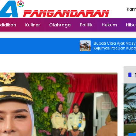
Kami
Agu
didikan
Kuliner
Olahraga
Politik
Hukum
Hibu
Bupati Citra Ajak Masyarakat
Kejurnas Pacuan Kuda Indone
2026 di Legokjawa