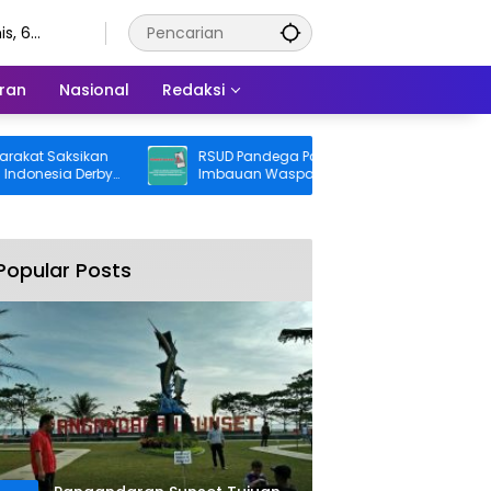
s, 6
stus 2026
ran
Nasional
Redaksi
 Saksikan
RSUD Pandega Pangandaran Keluarkan
sia Derby
Imbauan Waspada Penipuan
Popular Posts