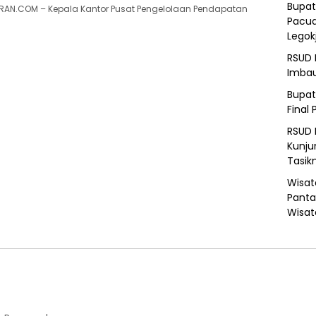
Bupat
AN.COM – Kepala Kantor Pusat Pengelolaan Pendapatan
Pacua
Legok
RSUD 
Imba
Bupat
Final 
RSUD 
Kunju
Tasik
Wisat
Panta
Wisat